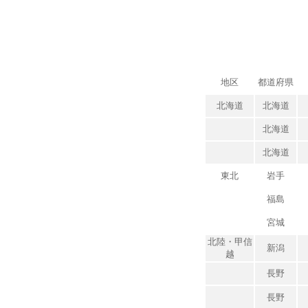
地区
都道府県
北海道
北海道
北海道
北海道
東北
岩手
福島
宮城
北陸・甲信
新潟
越
長野
長野