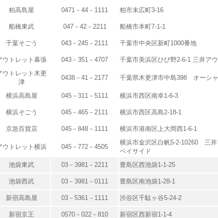
柏高島屋
0471－44－1111
柏市末広町3-16
船橋東武
047－42－2211
船橋市本町7-1-1
千葉そごう
043－245－2111
千葉市中央区新町1000番地
アウトレット幕張
043－351－4707
千葉市美浜区ひび野2-6-1 三井
アウトレット木更
0438－41－2177
千葉県木更津市中島398 オーシャ
津
横浜高島屋
045－311－5111
横浜市西区南幸1-6-3
横浜そごう
045－465－2111
横浜市西区高島2-18-1
京急百貨店
045－848－1111
横浜市港南区上大岡西1-6-1
横浜市金沢区白帆5-2-10260 
アウトレット横浜
045－772－4505
ベイサイド
池袋東武
03－3981－2211
豊島区西池袋1-1-25
池袋西武
03－3981－0111
豊島区南池袋1-28-1
新宿高島屋
03－5361－1111
渋谷区千駄ヶ谷5-24-2
新宿京王
0570－022－810
新宿区西新宿1-1-4