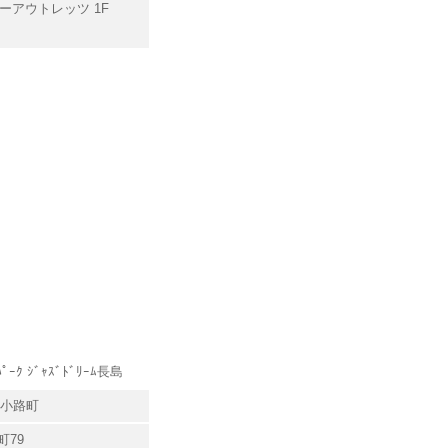
ーアウトレッツ 1F
ｰｸ ｼﾞｬｽﾞﾄﾞﾘｰﾑ長島
塩小路町
町79