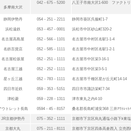
042－675－5200
八王子市南大沢1-600 ファクトリ
多摩南大沢
静岡伊勢丹
054－251－2211
静岡市葵区呉服町1-7
浜松遠鉄
053－457－0001
浜松市中区砂山町320-2
名古屋高島屋
052－566－1101
名古屋市中村区名駅1-1-4
名鉄百貨店
052－585－1111
名古屋市中村区名駅1-2-1
名古屋松坂屋
052－251－1111
名古屋市中区栄3-16-1
名古屋三越
052－252－1111
名古屋市中区栄3-5-1
星ヶ丘三越
052－783－1111
名古屋市千種区星が丘元町14-14
四日市近鉄
059－353－5151
四日市市諏訪栄町7-34
津松菱
059－228－1311
津市東丸之内4-10
アウトレット長島
0594－45－8157
桑名郡長島町浦安368 三井ｱｳﾄﾚｯﾄﾊﾟ
JR京都伊勢丹
075－352－1111
京都市下京区烏丸通塩小路下ﾙ東
京都大丸
075－211－8111
京都市下京区四条高倉西入 立売西