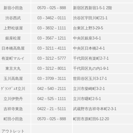
新宿小田急
0570－025－888
新宿区西新宿1-5-1 2階
渋谷西武
03－3462－0111
渋谷区宇田川町21-1
上野松坂屋
03－3832－1111
台東区上野3-29-5
銀座松屋
03－3567－1211
中央区銀座3-6-1
日本橋高島屋
03－3211－4111
中央区日本橋2-4-1
有楽町マルイ
03－3212－5777
千代田区有楽町2-7-1
東京大丸
03－3212－8011
千代田区丸の内1-9-1
玉川高島屋
03－3709－3111
世田谷区玉川3-17-1
ｸﾞﾗﾝﾃﾞｭｵ立川
042－540－2111
立川市柴崎町3-2-1
立川伊勢丹
042－525－1111
立川市曙町2-5-1
吉祥寺東急
0422－21－5111
武蔵野市吉祥寺本町2-3-1
町田小田急
0570－025－888
町田市原町田6-12-20
アウトレット