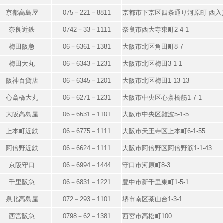
京都高島屋
075－221－8811
京都市下京区四条通り河原町 西入
奈良近鉄
0742－33－1111
奈良市西大寺東町2-4-1
梅田阪急
06－6361－1381
大阪市北区角田町8-7
梅田大丸
06－6343－1231
大阪市北区梅田3-1-1
阪神百貨店
06－6345－1201
大阪市北区梅田1-13-13
心斎橋大丸
06－6271－1231
大阪市中央区心斎橋筋1-7-1
大阪高島屋
06－6631－1101
大阪市中央区難波5-1-5
上本町近鉄
06－6775－1111
大阪市天王寺区上本町6-1-55
阿倍野近鉄
06－6624－1111
大阪市阿倍野区阿倍野筋1-1-43
京阪守口
06－6994－1444
守口市河原町8-3
千里阪急
06－6831－1221
豊中市新千里東町1-5-1
泉北高島屋
072－293－1101
堺市南区茶山台1-3-1
西宮阪急
0798－62－1381
西宮市高松町100