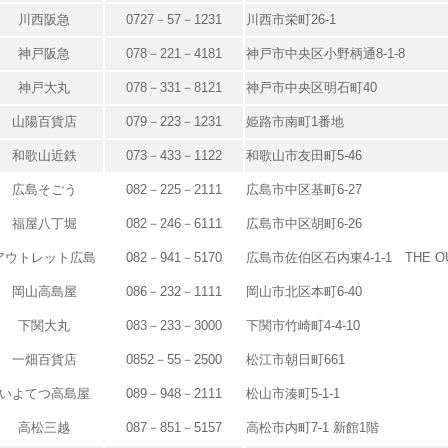
川西阪急
0727－57－1231
川西市栄町26-1
神戸阪急
078－221－4181
神戸市中央区小野柄通8-1-8
神戸大丸
078－331－8121
神戸市中央区明石町40
山陽百貨店
079－223－1231
姫路市南町1番地
和歌山近鉄
073－433－1122
和歌山市友田町5-46
広島そごう
082－225－2111
広島市中区基町6-27
福屋八丁堀
082－246－6111
広島市中区胡町6-26
アウトレット広島
082－941－5170
広島市佐伯区石内東4-1-1 THE OUT
岡山高島屋
086－232－1111
岡山市北区本町6-40
下関大丸
083－233－3000
下関市竹崎町4-4-10
一畑百貨店
0852－55－2500
松江市朝日町661
いよてつ高島屋
089－948－2111
松山市湊町5-1-1
高松三越
087－851－5157
高松市内町7-1 新館1階