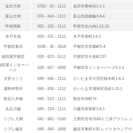
金沢大和
0762－20－1111
金沢市香林坊1-1-1
富山大和
076－424－1111
富山市総曲輪3-8-6
甲府岡島
055－232－2111
甲府市丸の内1-21-15
水戸京成
029－231－1111
水戸市泉町1-6-1
宇都宮東武
0286－36－2618
宇都宮市宮園町5-4
福田屋宇都宮
028－623－5111
宇都宮市今泉町237
福田屋インターパ
028－657－5000
宇都宮市インターパーク6-1-1
ーク
大宮そごう
048－646－2111
さいたま市大宮区桜木町1-6-2
浦和伊勢丹
048－834－1111
さいたま市浦和区高砂1-15-1
熊谷八木橋
048－523－1111
熊谷市仲町74
丸広川越
049－224－1111
川越市新富町2-6-1
リプレ入間
042－902－5183
入間市宮寺3169-1 三井アウトレ
リプレ越谷
048－940－1609
越谷市東町4-50 レイクタウンア