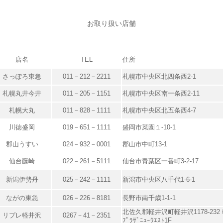
お取り扱い店舗
店名
TEL
住所
さっぽろ東急
011－212－2211
札幌市中央区北四条西2-1
札幌丸井今井
011－205－1151
札幌市中央区南一条西2-11
札幌大丸
011－828－1111
札幌市中央区北五条西4-7
川徳盛岡
019－651－1111
盛岡市菜園１-10-1
郡山うすい
024－932－0001
郡山市中町13-1
仙台藤崎
022－261－5111
仙台市青葉区一番町3-2-17
新潟伊勢丹
025－242－1111
新潟市中央区八千代1-6-1
ながの東急
026－226－8181
長野市南千歳1-1-1
北佐久郡軽井沢町軽井沢1178-232 軽
リプレ軽井沢
0267－41－2351
ﾌﾟﾗｻﾞﾆｭｰｳｴｽﾄ1F